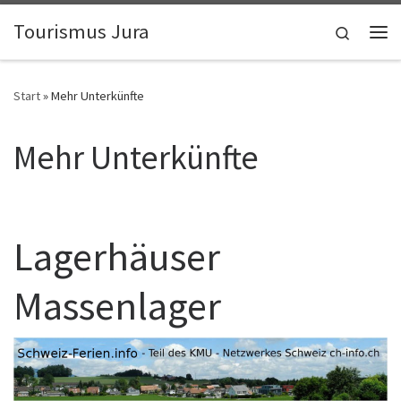
Zum Inhalt springen
Tourismus Jura
Search
Me
Start
»
Mehr Unterkünfte
Mehr Unterkünfte
Lagerhäuser
Massenlager