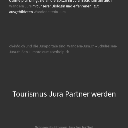
Userhelp.ch bringt Sie an die Spitze im Jura! Beachten Sie auch
Wandern Jura
mit unserer Biologin und erfahrenen, gut
ausgebildeten
Wanderleiterin Jura
ch-info.ch und die Juraportale sind:
Wandern-Jura.ch
-
Schulreisen-
Jura.ch
Seo + Impressum userhelp.ch
Tourismus Jura Partner werden
Schneeschuhtouren Jura frei für Sie!