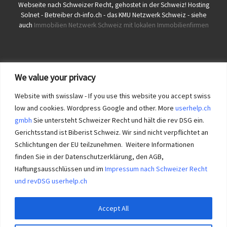
Webseite nach Schweizer Recht, gehostet in der Schweiz! Hosting
Solnet - Betreiber ch-info.ch - das KMU Netzwerk Schweiz - siehe
auch
Immobilien Netzwerk Schweiz mit lokalen Immobilienfirmen
We value your privacy
Website with swisslaw - If you use this website you accept swiss
low and cookies. Wordpress Google and other. More
userhelp.ch
gmbh
Sie untersteht Schweizer Recht und hält die rev DSG ein.
Gerichtsstand ist Biberist Schweiz. Wir sind nicht verpflichtet an
Schlichtungen der EU teilzunehmen. Weitere Informationen
finden Sie in der Datenschutzerklärung, den AGB,
Haftungsausschlüssen und im
Impressum nach Schweizer Recht
und revDSG userhelp.ch
Accept All
© 2026
Tourismus Jura
– Alle Rechte vorbehalten