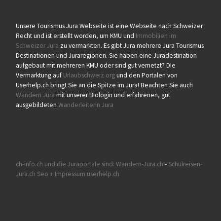
Unsere Tourismus Jura Webseite ist eine Webseite nach Schweizer
Recht und ist erstellt worden, um KMU und
Immobilien im
Schweizer Jura
zu vermarkten. Es gibt Jura mehrere Jura Tourismus
Destinationen und Juraregionen. Sie haben eine Juradestination
aufgebaut mit mehreren KMU oder sind gut vernetzt? DIe
Vermarktung auf
Urlaubschweiz.org
und den Portalen von
Userhelp.ch bringt Sie an die Spitze im Jura! Beachten Sie auch
Wandern Jura
mit unserer Biologin und erfahrenen, gut
ausgebildeten
Wanderleiterin Jura
ch-info.ch und die Juraportale sind:
Wandern-Jura.ch
-
Schulreisen-
Jura.ch
Seo + Impressum userhelp.ch