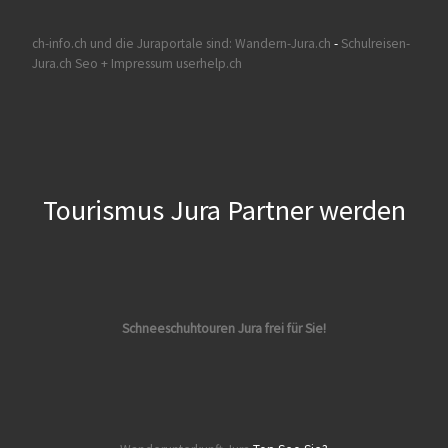
ch-info.ch und die Juraportale sind:
Wandern-Jura.ch
-
Schulreisen-
Jura.ch
Seo + Impressum userhelp.ch
Tourismus Jura Partner werden
Schneeschuhtouren Jura frei für Sie!