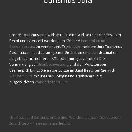
Unsere Tourismus Jura Webseite ist eine Webseite nach Schweizer
Recht und ist erstellt worden, um KMU und
Immobilien im
Schweizer Jura
zu vermarkten. Es gibt Jura mehrere Jura Tourismus
Destinationen und Juraregionen. Sie haben eine Juradestination
aufgebaut mit mehreren KMU oder sind gut vernetzt? DIe
Vermarktung auf
Urlaubschweiz.org
und den Portalen von
Userhelp.ch bringt Sie an die Spitze im Jura! Beachten Sie auch
Wandern Jura
mit unserer Biologin und erfahrenen, gut
ausgebildeten
Wanderleiterin Jura
ch-info.ch und die Juraportale sind:
Wandern-Jura.ch
-
Schulreisen-
Jura.ch
Seo + Impressum userhelp.ch