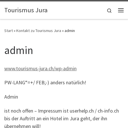
Zum Inhalt springen
Tourismus Jura
Search
Me
Start
»
Kontakt zu Tourismus Jura
»
admin
admin
www.tourismus-jura.ch/wp-admin
PW-LANG“=+/ FEB;-) anders natürlich!
Admin
ist noch offen – Impressum ist userhelp.ch / ch-info.ch
bis der Auftritt an ein Hotel im Jura geht, der ihn
übernehmen will!