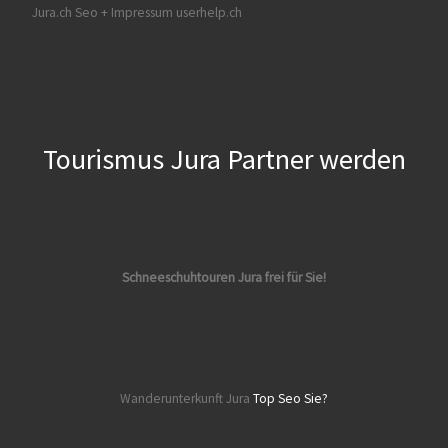
Jura.ch
Seo + Impressum userhelp.ch
Tourismus Jura Partner werden
Schneeschuhtouren Jura frei für Sie!
Wanderunterkunft Jura
Top Seo Sie?