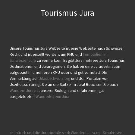
Tourismus Jura
Unsere Tourismus Jura Webseite ist eine Webseite nach Schweizer
Recht und ist erstellt worden, um KMU und
Immobilien im
Schweizer Jura
zu vermarkten. Es gibt Jura mehrere Jura Tourismus
Destinationen und Juraregionen. Sie haben eine Juradestination
aufgebaut mit mehreren KMU oder sind gut vernetzt? DIe
Vermarktung auf
Urlaubschweiz.org
und den Portalen von
Userhelp.ch bringt Sie an die Spitze im Jura! Beachten Sie auch
Wandern Jura
mit unserer Biologin und erfahrenen, gut
ausgebildeten
Wanderleiterin Jura
ch-info.ch und die Juraportale sind:
Wandern-Jura.ch
-
Schulreisen-